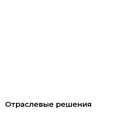
**Ключевые слова**: аренда поломоечных машин,
поломоечное оборудование, профессиональная
уборка, клининг, эффективное решение для бизнеса.
Отраслевые решения