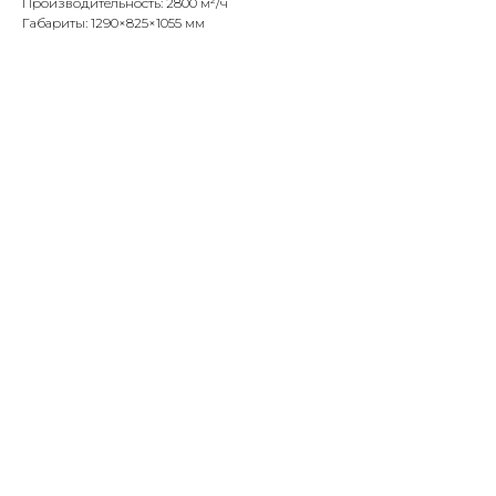
Производительность: 2800 м²/ч
Габариты: 1290×825×1055 мм