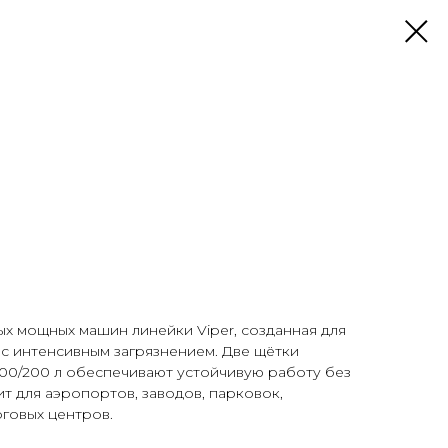
мых мощных машин линейки Viper, созданная для
с интенсивным загрязнением. Две щётки
200/200 л обеспечивают устойчивую работу без
т для аэропортов, заводов, парковок,
говых центров.