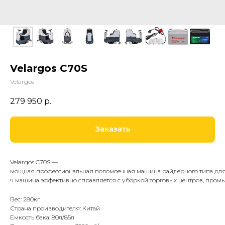
Velargos C70S
Velargos
279 950
р.
Заказать
Velargos C70S —
мощная профессиональная поломоечная машина райдерного типа для у
ч машина эффективно справляется с уборкой торговых центров, промы
Вес: 280кг
Страна производителя: Китай
Емкость бака: 80л/85л